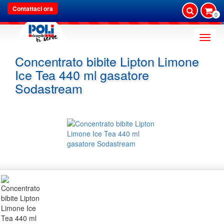
Contattaci ora
0
Toggle
naviga
Concentrato bibite Lipton Limone
Ice Tea 440 ml gasatore
Sodastream