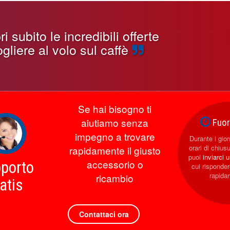
 subito le incredibili offerte
gliere al volo sul caffè
Se hai bisogno ti
aiutiamo senza
Fuori
impegno a trovare
Durante i giorn
orari di chius
rapidamente il giusto
puoi
inviarci 
accessorio o
porto
cui rispond
rapida
ricambio
atis
Contattaci ora