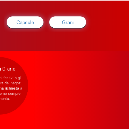
Capsule
Grani
 Orario
i festivi o gli
ura dei negozi
una richiesta
a
eremo sempre
mente.