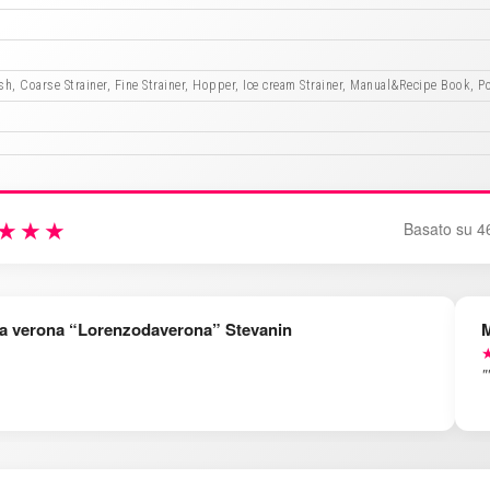
h, Coarse Strainer, Fine Strainer, Hopper, Ice cream Strainer, Manual&Recipe Book, 
★★★
Basato su 4
a verona “Lorenzodaverona” Stevanin
M
★
"