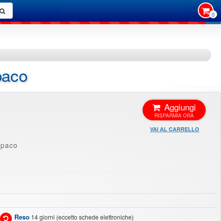
0
paco
Aggiungi
VAI AL CARRELLO
Opaco
Reso
14 giorni (eccetto schede elettroniche)