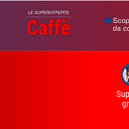
LE SUPEROFFERTE
Scopri
Caffè
da co
Sup
gr