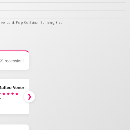
Power cord, Pulp Container, Spinning Brush
69 recensioni
atteo Veneri
★★★★★
❯
"