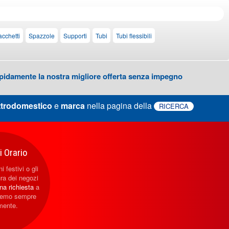
acchetti
Spazzole
Supporti
Tubi
Tubi flessibili
 rapidamente la nostra migliore offerta senza impegno
ttrodomestico
e
marca
nella pagina della
RICERCA
 Orario
i festivi o gli
ura dei negozi
una richiesta
a
eremo sempre
mente.