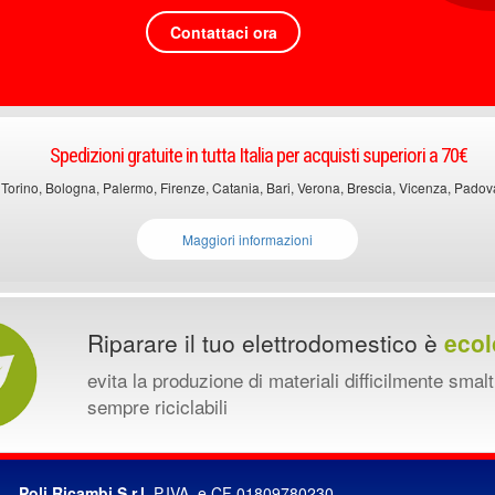
Contattaci ora
Spedizioni gratuite in tutta Italia per acquisti superiori a 70€
 Torino, Bologna, Palermo, Firenze, Catania, Bari, Verona, Brescia, Vicenza, Padova, 
Maggiori informazioni
Riparare il tuo elettrodomestico è
ecol
evita la produzione di materiali difficilmente smalt
sempre riciclabili
Poli Ricambi S.r.l.
P.IVA e CF 01809780230