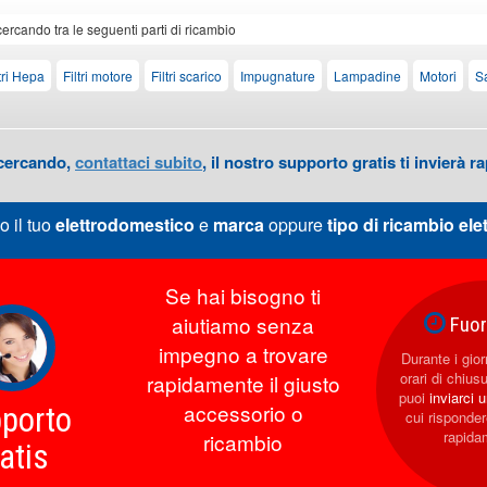
cercando tra le seguenti parti di ricambio
ltri Hepa
Filtri motore
Filtri scarico
Impugnature
Lampadine
Motori
S
 cercando,
contattaci subito
, il nostro supporto gratis ti invierà
o il tuo
elettrodomestico
e
marca
oppure
tipo di ricambio
ele
Se hai bisogno ti
aiutiamo senza
Fuori
impegno a trovare
Durante i giorn
orari di chius
rapidamente il giusto
puoi
inviarci 
accessorio o
porto
cui rispond
rapida
ricambio
atis